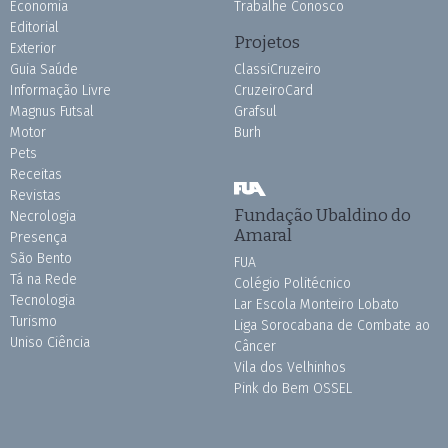
Economia
Trabalhe Conosco
Editorial
Projetos
Exterior
Guia Saúde
ClassiCruzeiro
Informação Livre
CruzeiroCard
Magnus Futsal
Grafsul
Motor
Burh
Pets
Receitas
Revistas
Fundação Ubaldino do
Necrologia
Amaral
Presença
São Bento
FUA
Tá na Rede
Colégio Politécnico
Tecnologia
Lar Escola Monteiro Lobato
Turismo
Liga Sorocabana de Combate ao
Uniso Ciência
Câncer
Vila dos Velhinhos
Pink do Bem OSSEL