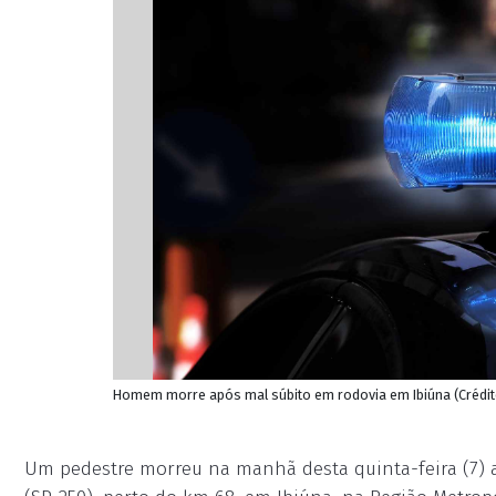
Homem morre após mal súbito em rodovia em Ibiúna (Crédit
Um pedestre morreu na manhã desta quinta-feira (7) 