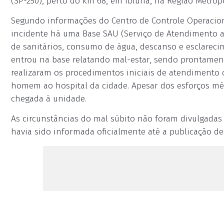
(SP-250), perto do km 68, em Ibiúna, na Região Metrop
Segundo informações do Centro de Controle Operaciona
incidente há uma Base SAU (Serviço de Atendimento ao 
de sanitários, consumo de água, descanso e esclareci
entrou na base relatando mal-estar, sendo prontamen
realizaram os procedimentos iniciais de atendimento 
homem ao hospital da cidade. Apesar dos esforços mé
chegada à unidade.
As circunstâncias do mal súbito não foram divulgada
havia sido informada oficialmente até a publicação de