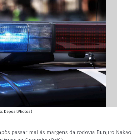
o: DepositPhotos)
após passar mal às margens da rodovia Bunjiro Nakao