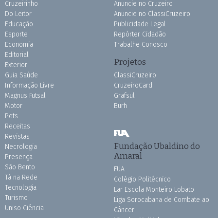
Cruzeirinho
Anuncie no Cruzeiro
Do Leitor
Anuncie no ClassiCruzeiro
Educação
Publicidade Legal
Esporte
Repórter Cidadão
Economia
Trabalhe Conosco
Editorial
Projetos
Exterior
Guia Saúde
ClassiCruzeiro
Informação Livre
CruzeiroCard
Magnus Futsal
Grafsul
Motor
Burh
Pets
Receitas
Revistas
Fundação Ubaldino do
Necrologia
Amaral
Presença
São Bento
FUA
Tá na Rede
Colégio Politécnico
Tecnologia
Lar Escola Monteiro Lobato
Turismo
Liga Sorocabana de Combate ao
Uniso Ciência
Câncer