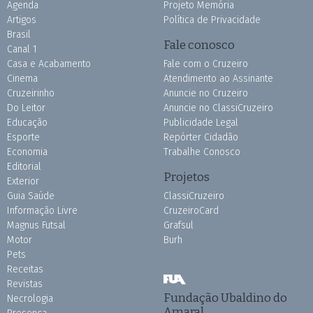
Agenda
Projeto Memória
Artigos
Política de Privacidade
Brasil
Fale conosco
Canal 1
Casa e Acabamento
Fale com o Cruzeiro
Cinema
Atendimento ao Assinante
Cruzeirinho
Anuncie no Cruzeiro
Do Leitor
Anuncie no ClassiCruzeiro
Educação
Publicidade Legal
Esporte
Repórter Cidadão
Economia
Trabalhe Conosco
Editorial
Projetos
Exterior
Guia Saúde
ClassiCruzeiro
Informação Livre
CruzeiroCard
Magnus Futsal
Grafsul
Motor
Burh
Pets
Receitas
Revistas
Fundação Ubaldino do
Necrologia
Amaral