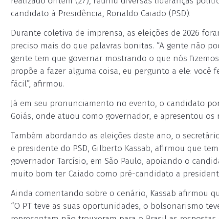
realizado ontem (27), reuniu diversas lideranças políti
candidato à Presidência, Ronaldo Caiado (PSD).
Durante coletiva de imprensa, as eleições de 2026 for
preciso mais do que palavras bonitas. “A gente não po
gente tem que governar mostrando o que nós fizemos.
propõe a fazer alguma coisa, eu pergunto a ele: você fe
fácil”, afirmou.
Já em seu pronunciamento no evento, o candidato po
Goiás, onde atuou como governador, e apresentou os r
Também abordando as eleições deste ano, o secretário
e presidente do PSD, Gilberto Kassab, afirmou que tem
governador Tarcísio, em São Paulo, apoiando o candid
muito bom ter Caiado como pré-candidato a presidente
Ainda comentando sobre o cenário, Kassab afirmou qu
“O PT teve as suas oportunidades, o bolsonarismo tev
representam não trouxeram para o Brasil as respostas 