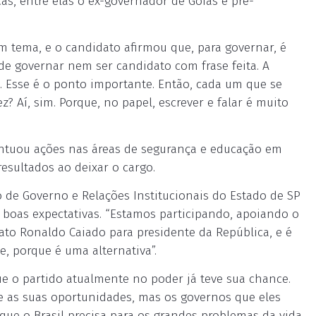
cas, entre elas o ex-governador de Goiás e pré-
am tema, e o candidato afirmou que, para governar, é
de governar nem ser candidato com frase feita. A
 Esse é o ponto importante. Então, cada um que se
z? Aí, sim. Porque, no papel, escrever e falar é muito
ntuou ações nas áreas de segurança e educação em
esultados ao deixar o cargo.
 de Governo e Relações Institucionais do Estado de SP
 boas expectativas. “Estamos participando, apoiando o
ato Ronaldo Caiado para presidente da República, e é
, porque é uma alternativa”.
e o partido atualmente no poder já teve sua chance.
e as suas oportunidades, mas os governos que eles
que o Brasil precisa para os grandes problemas da vida