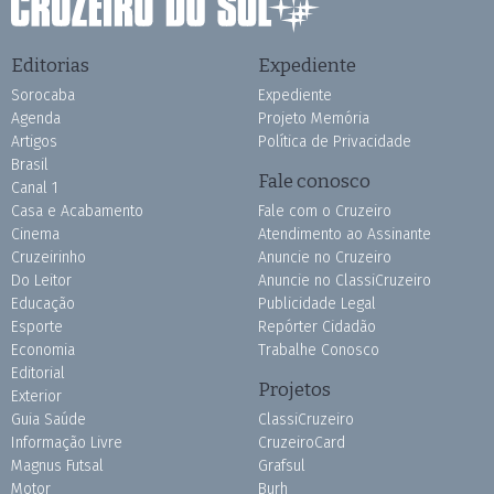
Editorias
Expediente
Sorocaba
Expediente
Agenda
Projeto Memória
Artigos
Política de Privacidade
Brasil
Fale conosco
Canal 1
Casa e Acabamento
Fale com o Cruzeiro
Cinema
Atendimento ao Assinante
Cruzeirinho
Anuncie no Cruzeiro
Do Leitor
Anuncie no ClassiCruzeiro
Educação
Publicidade Legal
Esporte
Repórter Cidadão
Economia
Trabalhe Conosco
Editorial
Projetos
Exterior
Guia Saúde
ClassiCruzeiro
Informação Livre
CruzeiroCard
Magnus Futsal
Grafsul
Motor
Burh