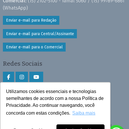
Comercial:
(15) 2102-5100 - ramal 5060 /
(15) 99789-6861
(WhatsApp)
Enviar e-mail para Redação
Enviar e-mail para Central/Assinante
Enviar e-mail para o Comercial
Redes Sociais
Utilizamos cookies essenciais e tecnologias
Faça download do aplicativo
semelhantes de acordo com a nossa Política de
Privacidade. Ao continuar navegando, você
Play Store e App Store
concorda com estas condições.
Saiba mais
Todos os direitos reservados © 2026 Cruzeiro do Sul