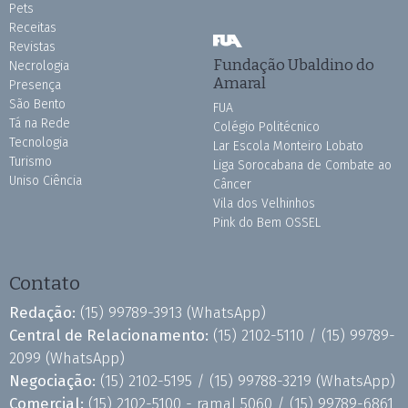
Pets
Receitas
Revistas
Fundação Ubaldino do
Necrologia
Amaral
Presença
São Bento
FUA
Tá na Rede
Colégio Politécnico
Tecnologia
Lar Escola Monteiro Lobato
Turismo
Liga Sorocabana de Combate ao
Uniso Ciência
Câncer
Vila dos Velhinhos
Pink do Bem OSSEL
Contato
Redação:
(15) 99789-3913
(WhatsApp)
Central de Relacionamento:
(15) 2102-5110 /
(15) 99789-
2099
(WhatsApp)
Negociação:
(15) 2102-5195 /
(15) 99788-3219
(WhatsApp)
Comercial:
(15) 2102-5100 - ramal 5060 /
(15) 99789-6861