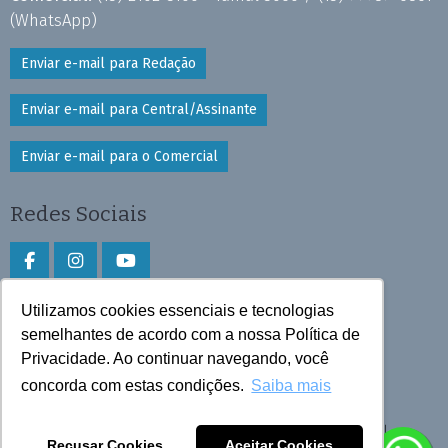
(WhatsApp)
Enviar e-mail para Redação
Enviar e-mail para Central/Assinante
Enviar e-mail para o Comercial
Redes Sociais
Utilizamos cookies essenciais e tecnologias
Faça download do aplicativo
semelhantes de acordo com a nossa Política de
Privacidade. Ao continuar navegando, você
Play Store e App Store
concorda com estas condições.
Saiba mais
Todos os direitos reservados © 2026 Cruzeiro do Sul
Recusar Cookies
Aceitar Cookies