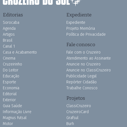
Editorias
Expediente
Sorocaba
Expediente
Agenda
Projeto Memória
Artigos
Política de Privacidade
Brasil
Fale conosco
Canal 1
Casa e Acabamento
Fale com o Cruzeiro
Cinema
Atendimento ao Assinante
Cruzeirinho
Anuncie no Cruzeiro
Do Leitor
Anuncie no ClassiCruzeiro
Educação
Publicidade Legal
Esporte
Repórter Cidadão
Economia
Trabalhe Conosco
Editorial
Projetos
Exterior
Guia Saúde
ClassiCruzeiro
Informação Livre
CruzeiroCard
Magnus Futsal
Grafsul
Motor
Burh