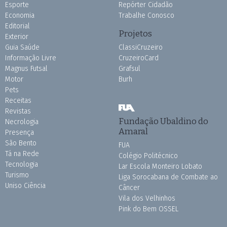
Esporte
Repórter Cidadão
Economia
Trabalhe Conosco
Editorial
Projetos
Exterior
Guia Saúde
ClassiCruzeiro
Informação Livre
CruzeiroCard
Magnus Futsal
Grafsul
Motor
Burh
Pets
Receitas
Revistas
Fundação Ubaldino do
Necrologia
Amaral
Presença
São Bento
FUA
Tá na Rede
Colégio Politécnico
Tecnologia
Lar Escola Monteiro Lobato
Turismo
Liga Sorocabana de Combate ao
Uniso Ciência
Câncer
Vila dos Velhinhos
Pink do Bem OSSEL