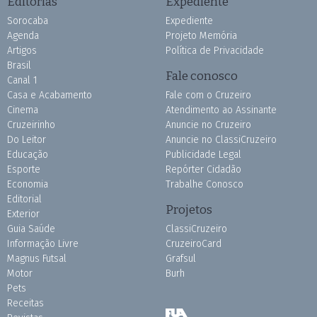
Editorias
Expediente
Sorocaba
Expediente
Agenda
Projeto Memória
Artigos
Política de Privacidade
Brasil
Fale conosco
Canal 1
Casa e Acabamento
Fale com o Cruzeiro
Cinema
Atendimento ao Assinante
Cruzeirinho
Anuncie no Cruzeiro
Do Leitor
Anuncie no ClassiCruzeiro
Educação
Publicidade Legal
Esporte
Repórter Cidadão
Economia
Trabalhe Conosco
Editorial
Projetos
Exterior
Guia Saúde
ClassiCruzeiro
Informação Livre
CruzeiroCard
Magnus Futsal
Grafsul
Motor
Burh
Pets
Receitas