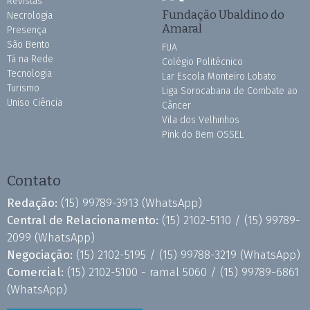
Revistas
Fundação Ubaldino do
Necrologia
Amaral
Presença
São Bento
FUA
Tá na Rede
Colégio Politécnico
Tecnologia
Lar Escola Monteiro Lobato
Turismo
Liga Sorocabana de Combate ao
Uniso Ciência
Câncer
Vila dos Velhinhos
Pink do Bem OSSEL
Contato
Redação:
(15) 99789-3913
(WhatsApp)
Central de Relacionamento:
(15) 2102-5110 /
(15) 99789-
2099
(WhatsApp)
Negociação:
(15) 2102-5195 /
(15) 99788-3219
(WhatsApp)
Comercial:
(15) 2102-5100 - ramal 5060 /
(15) 99789-6861
(WhatsApp)