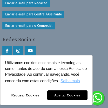
Enviar e-mail para Redação
Enviar e-mail para Central/Assinante
Enviar e-mail para o Comercial
Redes Sociais
Utilizamos cookies essenciais e tecnologias
Faça download do aplicativo
semelhantes de acordo com a nossa Política de
Privacidade. Ao continuar navegando, você
Play Store e App Store
concorda com estas condições.
Saiba mais
Todos os direitos reservados © 2026 Cruzeiro do Sul
Recusar Cookies
Aceitar Cookies