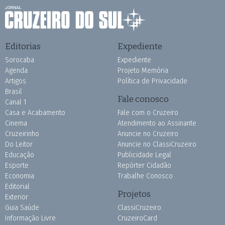
Editorias
Expediente
Sorocaba
Expediente
Agenda
Projeto Memória
Artigos
Política de Privacidade
Brasil
Fale conosco
Canal 1
Casa e Acabamento
Fale com o Cruzeiro
Cinema
Atendimento ao Assinante
Cruzeirinho
Anuncie no Cruzeiro
Do Leitor
Anuncie no ClassiCruzeiro
Educação
Publicidade Legal
Esporte
Repórter Cidadão
Economia
Trabalhe Conosco
Editorial
Projetos
Exterior
Guia Saúde
ClassiCruzeiro
Informação Livre
CruzeiroCard