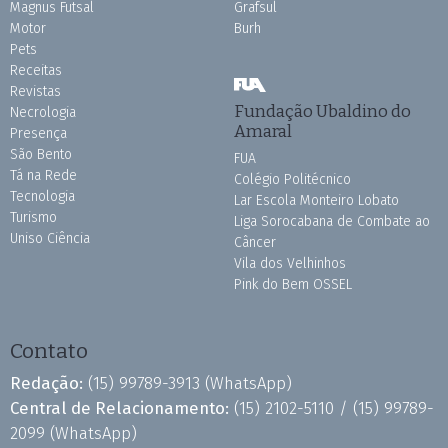
Magnus Futsal
Grafsul
Motor
Burh
Pets
Receitas
Revistas
Fundação Ubaldino do
Necrologia
Amaral
Presença
São Bento
FUA
Tá na Rede
Colégio Politécnico
Tecnologia
Lar Escola Monteiro Lobato
Turismo
Liga Sorocabana de Combate ao
Uniso Ciência
Câncer
Vila dos Velhinhos
Pink do Bem OSSEL
Contato
Redação:
(15) 99789-3913
(WhatsApp)
Central de Relacionamento:
(15) 2102-5110 /
(15) 99789-
2099
(WhatsApp)