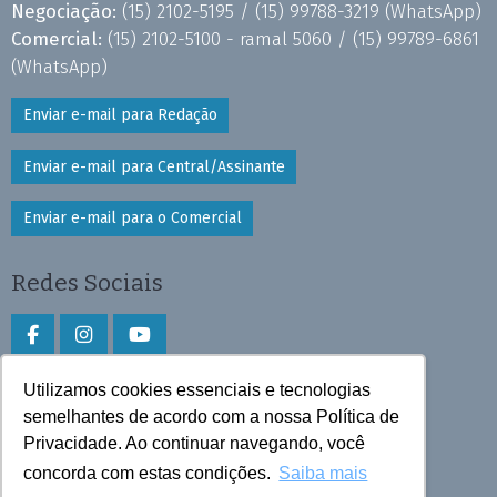
Negociação:
(15) 2102-5195 /
(15) 99788-3219
(WhatsApp)
Comercial:
(15) 2102-5100 - ramal 5060 /
(15) 99789-6861
(WhatsApp)
Enviar e-mail para Redação
Enviar e-mail para Central/Assinante
Enviar e-mail para o Comercial
Redes Sociais
Utilizamos cookies essenciais e tecnologias
Faça download do aplicativo
semelhantes de acordo com a nossa Política de
Play Store e App Store
Privacidade. Ao continuar navegando, você
concorda com estas condições.
Saiba mais