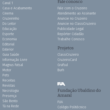
Fale conosco
Canal 1
Casa e Acabamento
Fale com o Cruzeiro
Cinema
Atendimento ao Assinante
Cruzeirinho
Anuncie no Cruzeiro
Do Leitor
Anuncie no ClassiCruzeiro
Educação
Publicidade Legal
Esporte
Repórter Cidadão
Economia
Trabalhe Conosco
Editorial
Projetos
Exterior
Guia Saúde
ClassiCruzeiro
Informação Livre
CruzeiroCard
Magnus Futsal
Grafsul
Motor
Burh
Pets
Receitas
Revistas
Fundação Ubaldino do
Necrologia
Amaral
Presença
São Bento
FUA
Tá na Rede
Colégio Politécnico