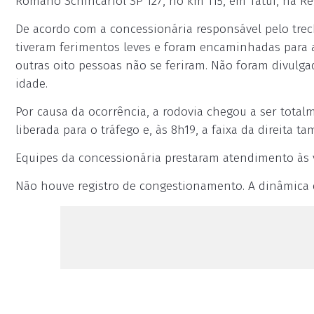
Romano Schincariol SP 127, no km 115, em Tatuí, na R
De acordo com a concessionária responsável pelo trech
tiveram ferimentos leves e foram encaminhadas para 
outras oito pessoas não se feriram. Não foram divulg
idade.
Por causa da ocorrência, a rodovia chegou a ser totalm
liberada para o tráfego e, às 8h19, a faixa da direita 
Equipes da concessionária prestaram atendimento às v
Não houve registro de congestionamento. A dinâmica d