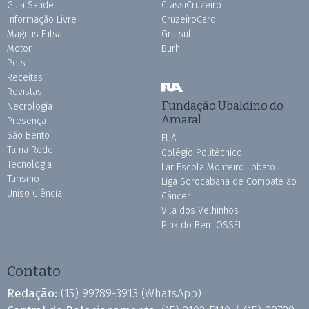
Guia Saúde
ClassiCruzeiro
Informação Livre
CruzeiroCard
Magnus Futsal
Grafsul
Motor
Burh
Pets
Receitas
Revistas
Fundação Ubaldino do
Necrologia
Amaral
Presença
São Bento
FUA
Tá na Rede
Colégio Politécnico
Tecnologia
Lar Escola Monteiro Lobato
Turismo
Liga Sorocabana de Combate ao
Uniso Ciência
Câncer
Vila dos Velhinhos
Pink do Bem OSSEL
Contato
Redação:
(15) 99789-3913
(WhatsApp)