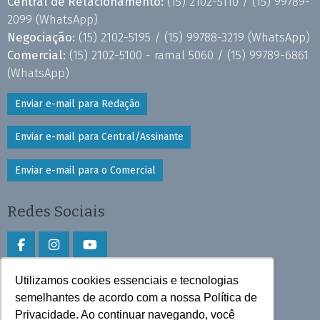
Central de Relacionamento:
(15) 2102-5110 /
(15) 99789-
2099
(WhatsApp)
Negociação:
(15) 2102-5195 /
(15) 99788-3219
(WhatsApp)
Comercial:
(15) 2102-5100 - ramal 5060 /
(15) 99789-6861
(WhatsApp)
Enviar e-mail para Redação
Enviar e-mail para Central/Assinante
Enviar e-mail para o Comercial
Redes Sociais
Utilizamos cookies essenciais e tecnologias
Faça download do aplicativo
semelhantes de acordo com a nossa Política de
Privacidade. Ao continuar navegando, você
Play Store e App Store