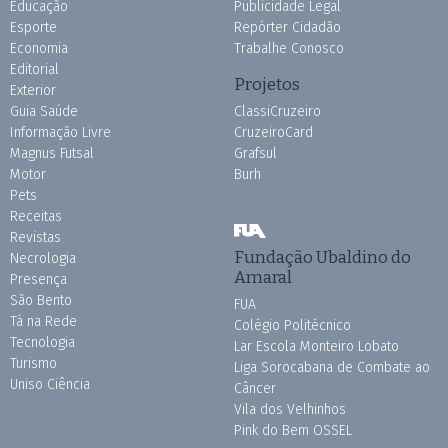
Educação
Publicidade Legal
Esporte
Repórter Cidadão
Economia
Trabalhe Conosco
Editorial
Projetos
Exterior
Guia Saúde
ClassiCruzeiro
Informação Livre
CruzeiroCard
Magnus Futsal
Grafsul
Motor
Burh
Pets
Receitas
Revistas
Fundação Ubaldino do
Necrologia
Amaral
Presença
São Bento
FUA
Tá na Rede
Colégio Politécnico
Tecnologia
Lar Escola Monteiro Lobato
Turismo
Liga Sorocabana de Combate ao
Uniso Ciência
Câncer
Vila dos Velhinhos
Pink do Bem OSSEL