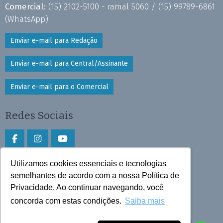
Comercial:
(15) 2102-5100 - ramal 5060 /
(15) 99789-6861
(WhatsApp)
Enviar e-mail para Redação
Enviar e-mail para Central/Assinante
Enviar e-mail para o Comercial
Redes Sociais
Utilizamos cookies essenciais e tecnologias
Faça download do aplicativo
semelhantes de acordo com a nossa Política de
Privacidade. Ao continuar navegando, você
Play Store e App Store
concorda com estas condições.
Saiba mais