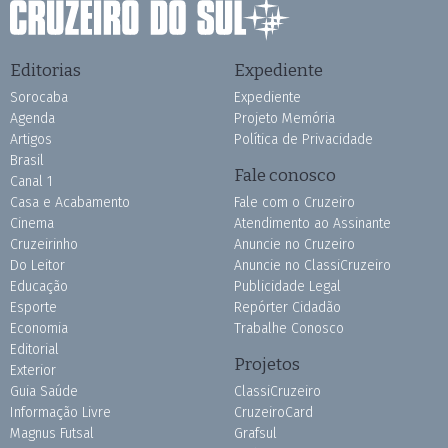
Editorias
Expediente
Sorocaba
Expediente
Agenda
Projeto Memória
Artigos
Política de Privacidade
Brasil
Fale conosco
Canal 1
Casa e Acabamento
Fale com o Cruzeiro
Cinema
Atendimento ao Assinante
Cruzeirinho
Anuncie no Cruzeiro
Do Leitor
Anuncie no ClassiCruzeiro
Educação
Publicidade Legal
Esporte
Repórter Cidadão
Economia
Trabalhe Conosco
Editorial
Projetos
Exterior
Guia Saúde
ClassiCruzeiro
Informação Livre
CruzeiroCard
Magnus Futsal
Grafsul