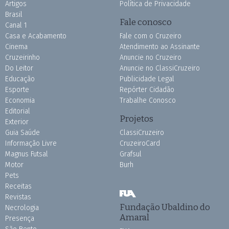
Artigos
Política de Privacidade
Brasil
Fale conosco
Canal 1
Casa e Acabamento
Fale com o Cruzeiro
Cinema
Atendimento ao Assinante
Cruzeirinho
Anuncie no Cruzeiro
Do Leitor
Anuncie no ClassiCruzeiro
Educação
Publicidade Legal
Esporte
Repórter Cidadão
Economia
Trabalhe Conosco
Editorial
Projetos
Exterior
Guia Saúde
ClassiCruzeiro
Informação Livre
CruzeiroCard
Magnus Futsal
Grafsul
Motor
Burh
Pets
Receitas
Revistas
Fundação Ubaldino do
Necrologia
Amaral
Presença