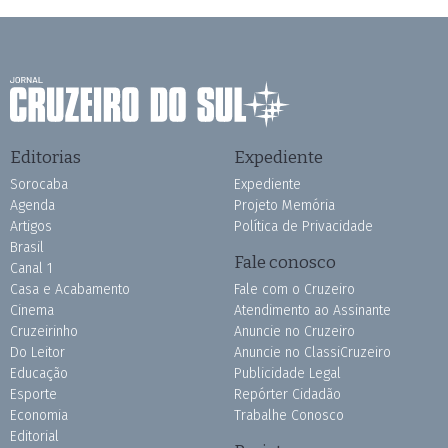
Editorias
Expediente
Sorocaba
Expediente
Agenda
Projeto Memória
Artigos
Política de Privacidade
Brasil
Fale conosco
Canal 1
Casa e Acabamento
Fale com o Cruzeiro
Cinema
Atendimento ao Assinante
Cruzeirinho
Anuncie no Cruzeiro
Do Leitor
Anuncie no ClassiCruzeiro
Educação
Publicidade Legal
Esporte
Repórter Cidadão
Economia
Trabalhe Conosco
Editorial