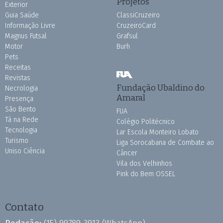
Projetos
Exterior
Guia Saúde
ClassiCruzeiro
Informação Livre
CruzeiroCard
Magnus Futsal
Grafsul
Motor
Burh
Pets
Receitas
Revistas
Fundação Ubaldino do
Necrologia
Amaral
Presença
São Bento
FUA
Tá na Rede
Colégio Politécnico
Tecnologia
Lar Escola Monteiro Lobato
Turismo
Liga Sorocabana de Combate ao
Uniso Ciência
Câncer
Vila dos Velhinhos
Pink do Bem OSSEL
Contato
Redação:
(15) 99789-3913
(WhatsApp)