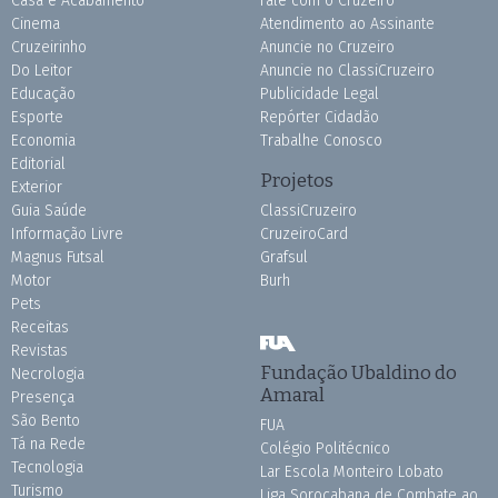
Casa e Acabamento
Fale com o Cruzeiro
Cinema
Atendimento ao Assinante
Cruzeirinho
Anuncie no Cruzeiro
Do Leitor
Anuncie no ClassiCruzeiro
Educação
Publicidade Legal
Esporte
Repórter Cidadão
Economia
Trabalhe Conosco
Editorial
Projetos
Exterior
Guia Saúde
ClassiCruzeiro
Informação Livre
CruzeiroCard
Magnus Futsal
Grafsul
Motor
Burh
Pets
Receitas
Revistas
Fundação Ubaldino do
Necrologia
Amaral
Presença
São Bento
FUA
Tá na Rede
Colégio Politécnico
Tecnologia
Lar Escola Monteiro Lobato
Turismo
Liga Sorocabana de Combate ao