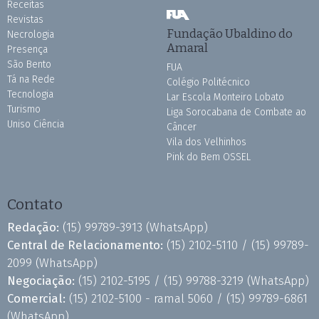
Receitas
Revistas
Fundação Ubaldino do
Necrologia
Amaral
Presença
São Bento
FUA
Tá na Rede
Colégio Politécnico
Tecnologia
Lar Escola Monteiro Lobato
Turismo
Liga Sorocabana de Combate ao
Uniso Ciência
Câncer
Vila dos Velhinhos
Pink do Bem OSSEL
Contato
Redação:
(15) 99789-3913
(WhatsApp)
Central de Relacionamento:
(15) 2102-5110 /
(15) 99789-
2099
(WhatsApp)
Negociação:
(15) 2102-5195 /
(15) 99788-3219
(WhatsApp)
Comercial:
(15) 2102-5100 - ramal 5060 /
(15) 99789-6861
(WhatsApp)