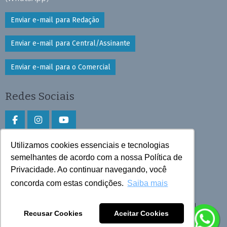
Enviar e-mail para Redação
Enviar e-mail para Central/Assinante
Enviar e-mail para o Comercial
Redes Sociais
Utilizamos cookies essenciais e tecnologias
Faça download do aplicativo
semelhantes de acordo com a nossa Política de
Privacidade. Ao continuar navegando, você
Play Store e App Store
concorda com estas condições.
Saiba mais
Todos os direitos reservados © 2026 Cruzeiro do Sul
Recusar Cookies
Aceitar Cookies