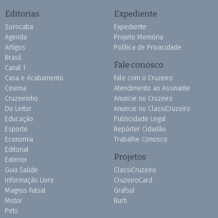
Editorias
Expediente
Sorocaba
Expediente
Agenda
Projeto Memória
Artigos
Política de Privacidade
Brasil
Fale conosco
Canal 1
Casa e Acabamento
Fale com o Cruzeiro
Cinema
Atendimento ao Assinante
Cruzeirinho
Anuncie no Cruzeiro
Do Leitor
Anuncie no ClassiCruzeiro
Educação
Publicidade Legal
Esporte
Repórter Cidadão
Economia
Trabalhe Conosco
Editorial
Projetos
Exterior
Guia Saúde
ClassiCruzeiro
Informação Livre
CruzeiroCard
Magnus Futsal
Grafsul
Motor
Burh
Pets