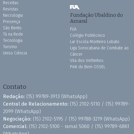
Receitas
Revistas
Fundação Ubaldino do
Necrologia
Amaral
Presença
São Bento
FUA
Tá na Rede
Colégio Politécnico
Tecnologia
Lar Escola Monteiro Lobato
Turismo
Liga Sorocabana de Combate ao
Uniso Ciência
Câncer
Vila dos Velhinhos
Pink do Bem OSSEL
Contato
Redação:
(15) 99789-3913
(WhatsApp)
Central de Relacionamento:
(15) 2102-5110 /
(15) 99789-
2099
(WhatsApp)
Negociação:
(15) 2102-5195 /
(15) 99788-3219
(WhatsApp)
Comercial:
(15) 2102-5100 - ramal 5060 /
(15) 99789-6861
(WhatsApp)