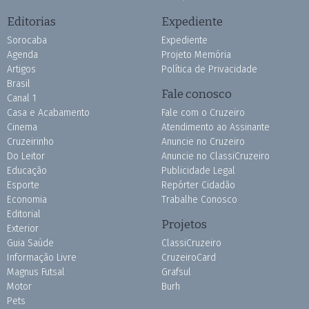
Editorias
Expediente
Sorocaba
Expediente
Agenda
Projeto Memória
Artigos
Política de Privacidade
Brasil
Fale conosco
Canal 1
Casa e Acabamento
Fale com o Cruzeiro
Cinema
Atendimento ao Assinante
Cruzeirinho
Anuncie no Cruzeiro
Do Leitor
Anuncie no ClassiCruzeiro
Educação
Publicidade Legal
Esporte
Repórter Cidadão
Economia
Trabalhe Conosco
Editorial
Projetos
Exterior
Guia Saúde
ClassiCruzeiro
Informação Livre
CruzeiroCard
Magnus Futsal
Grafsul
Motor
Burh
Pets