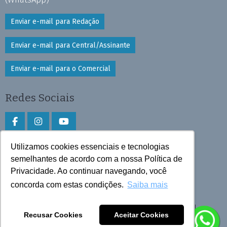
Enviar e-mail para Redação
Enviar e-mail para Central/Assinante
Enviar e-mail para o Comercial
Redes Sociais
Utilizamos cookies essenciais e tecnologias
Faça download do aplicativo
semelhantes de acordo com a nossa Política de
Privacidade. Ao continuar navegando, você
Play Store e App Store
concorda com estas condições.
Saiba mais
Todos os direitos reservados © 2026 Cruzeiro do Sul
Recusar Cookies
Aceitar Cookies