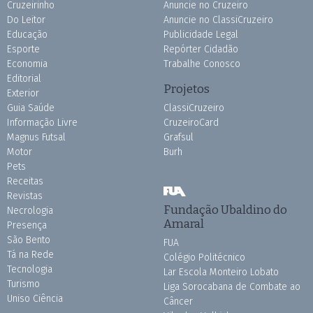
Cruzeirinho
Anuncie no Cruzeiro
Do Leitor
Anuncie no ClassiCruzeiro
Educação
Publicidade Legal
Esporte
Repórter Cidadão
Economia
Trabalhe Conosco
Editorial
Projetos
Exterior
Guia Saúde
ClassiCruzeiro
Informação Livre
CruzeiroCard
Magnus Futsal
Grafsul
Motor
Burh
Pets
Receitas
Revistas
Fundação Ubaldino do
Necrologia
Amaral
Presença
São Bento
FUA
Tá na Rede
Colégio Politécnico
Tecnologia
Lar Escola Monteiro Lobato
Turismo
Liga Sorocabana de Combate ao
Uniso Ciência
Câncer