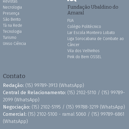
Revistas
Fundação Ubaldino do
Necrologia
Amaral
Presença
São Bento
FUA
Tá na Rede
Colégio Politécnico
Tecnologia
Lar Escola Monteiro Lobato
Turismo
Liga Sorocabana de Combate ao
Uniso Ciência
Câncer
Vila dos Velhinhos
Pink do Bem OSSEL
Contato
Redação:
(15) 99789-3913
(WhatsApp)
Central de Relacionamento:
(15) 2102-5110 /
(15) 99789-
2099
(WhatsApp)
Negociação:
(15) 2102-5195 /
(15) 99788-3219
(WhatsApp)
Comercial:
(15) 2102-5100 - ramal 5060 /
(15) 99789-6861
(WhatsApp)