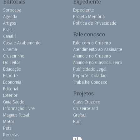
Editorias
Expediente
Sorocaba
Expediente
Agenda
Projeto Memória
Artigos
Política de Privacidade
Brasil
Fale conosco
Canal 1
Casa e Acabamento
Fale com o Cruzeiro
Cinema
Atendimento ao Assinante
Cruzeirinho
Anuncie no Cruzeiro
Do Leitor
Anuncie no ClassiCruzeiro
Educação
Publicidade Legal
Esporte
Repórter Cidadão
Economia
Trabalhe Conosco
Editorial
Projetos
Exterior
Guia Saúde
ClassiCruzeiro
Informação Livre
CruzeiroCard
Magnus Futsal
Grafsul
Motor
Burh
Pets
Receitas