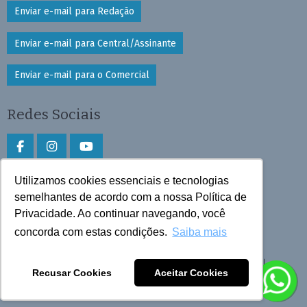
Enviar e-mail para Redação
Enviar e-mail para Central/Assinante
Enviar e-mail para o Comercial
Redes Sociais
Utilizamos cookies essenciais e tecnologias
Faça download do aplicativo
semelhantes de acordo com a nossa Política de
Privacidade. Ao continuar navegando, você
Play Store e App Store
concorda com estas condições.
Saiba mais
Todos os direitos reservados © 2026 Cruzeiro do Sul
Recusar Cookies
Aceitar Cookies