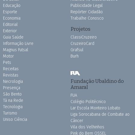
Educação
Publicidade Legal
Esporte
Repórter Cidadão
Economia
Trabalhe Conosco
Editorial
Projetos
Exterior
Guia Saúde
ClassiCruzeiro
Informação Livre
CruzeiroCard
Magnus Futsal
Grafsul
Motor
Burh
Pets
Receitas
Revistas
Fundação Ubaldino do
Necrologia
Amaral
Presença
São Bento
FUA
Tá na Rede
Colégio Politécnico
Tecnologia
Lar Escola Monteiro Lobato
Turismo
Liga Sorocabana de Combate ao
Uniso Ciência
Câncer
Vila dos Velhinhos
Pink do Bem OSSEL