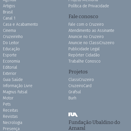
Artigos
Política de Privacidade
Brasil
Fale conosco
Canal 1
Casa e Acabamento
Fale com o Cruzeiro
Cinema
Atendimento ao Assinante
Cruzeirinho
Anuncie no Cruzeiro
Do Leitor
Anuncie no ClassiCruzeiro
Educação
Publicidade Legal
Esporte
Repórter Cidadão
Economia
Trabalhe Conosco
Editorial
Projetos
Exterior
Guia Saúde
ClassiCruzeiro
Informação Livre
CruzeiroCard
Magnus Futsal
Grafsul
Motor
Burh
Pets
Receitas
Revistas
Fundação Ubaldino do
Necrologia
Amaral
Presença