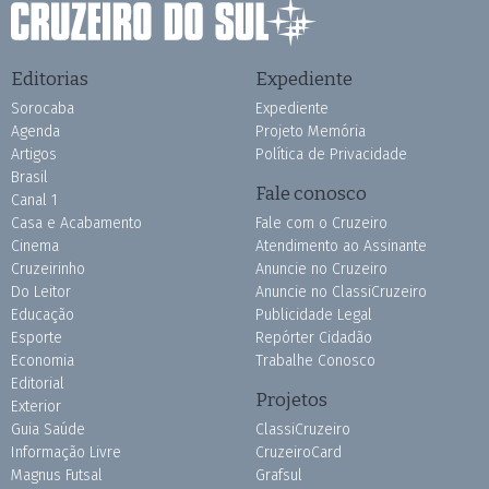
Editorias
Expediente
Sorocaba
Expediente
Agenda
Projeto Memória
Artigos
Política de Privacidade
Brasil
Fale conosco
Canal 1
Casa e Acabamento
Fale com o Cruzeiro
Cinema
Atendimento ao Assinante
Cruzeirinho
Anuncie no Cruzeiro
Do Leitor
Anuncie no ClassiCruzeiro
Educação
Publicidade Legal
Esporte
Repórter Cidadão
Economia
Trabalhe Conosco
Editorial
Projetos
Exterior
Guia Saúde
ClassiCruzeiro
Informação Livre
CruzeiroCard
Magnus Futsal
Grafsul