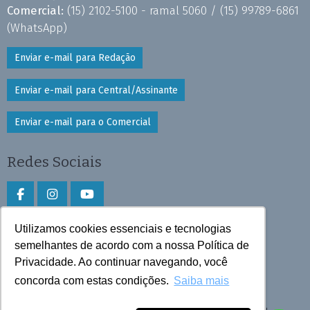
Comercial:
(15) 2102-5100 - ramal 5060 /
(15) 99789-6861
(WhatsApp)
Enviar e-mail para Redação
Enviar e-mail para Central/Assinante
Enviar e-mail para o Comercial
Redes Sociais
Utilizamos cookies essenciais e tecnologias
Faça download do aplicativo
semelhantes de acordo com a nossa Política de
Privacidade. Ao continuar navegando, você
Play Store e App Store
concorda com estas condições.
Saiba mais