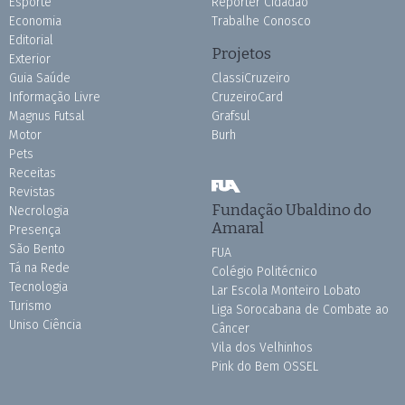
Esporte
Repórter Cidadão
Economia
Trabalhe Conosco
Editorial
Projetos
Exterior
Guia Saúde
ClassiCruzeiro
Informação Livre
CruzeiroCard
Magnus Futsal
Grafsul
Motor
Burh
Pets
Receitas
Revistas
Fundação Ubaldino do
Necrologia
Amaral
Presença
São Bento
FUA
Tá na Rede
Colégio Politécnico
Tecnologia
Lar Escola Monteiro Lobato
Turismo
Liga Sorocabana de Combate ao
Uniso Ciência
Câncer
Vila dos Velhinhos
Pink do Bem OSSEL