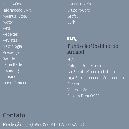
Guia Saúde
ClassiCruzeiro
Informação Livre
CruzeiroCard
Magnus Futsal
Grafsul
Motor
Burh
Pets
Receitas
Revistas
Fundação Ubaldino do
Necrologia
Amaral
Presença
São Bento
FUA
Tá na Rede
Colégio Politécnico
Tecnologia
Lar Escola Monteiro Lobato
Turismo
Liga Sorocabana de Combate ao
Uniso Ciência
Câncer
Vila dos Velhinhos
Pink do Bem OSSEL
Contato
Redação:
(15) 99789-3913
(WhatsApp)