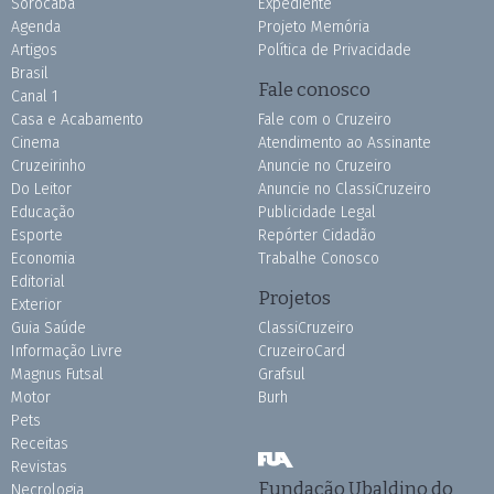
Sorocaba
Expediente
Agenda
Projeto Memória
Artigos
Política de Privacidade
Brasil
Fale conosco
Canal 1
Casa e Acabamento
Fale com o Cruzeiro
Cinema
Atendimento ao Assinante
Cruzeirinho
Anuncie no Cruzeiro
Do Leitor
Anuncie no ClassiCruzeiro
Educação
Publicidade Legal
Esporte
Repórter Cidadão
Economia
Trabalhe Conosco
Editorial
Projetos
Exterior
Guia Saúde
ClassiCruzeiro
Informação Livre
CruzeiroCard
Magnus Futsal
Grafsul
Motor
Burh
Pets
Receitas
Revistas
Fundação Ubaldino do
Necrologia