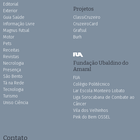
Editorial
Projetos
Exterior
Guia Saúde
ClassiCruzeiro
Informação Livre
CruzeiroCard
Magnus Futsal
Grafsul
Motor
Burh
Pets
Receitas
Revistas
Fundação Ubaldino do
Necrologia
Amaral
Presença
São Bento
FUA
Tá na Rede
Colégio Politécnico
Tecnologia
Lar Escola Monteiro Lobato
Turismo
Liga Sorocabana de Combate ao
Uniso Ciência
Câncer
Vila dos Velhinhos
Pink do Bem OSSEL
Contato