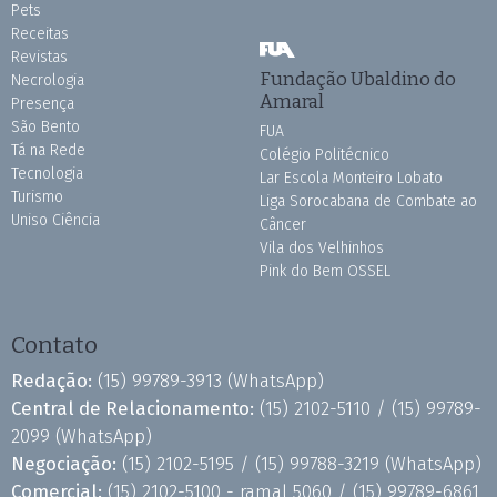
Pets
Receitas
Revistas
Fundação Ubaldino do
Necrologia
Amaral
Presença
São Bento
FUA
Tá na Rede
Colégio Politécnico
Tecnologia
Lar Escola Monteiro Lobato
Turismo
Liga Sorocabana de Combate ao
Uniso Ciência
Câncer
Vila dos Velhinhos
Pink do Bem OSSEL
Contato
Redação:
(15) 99789-3913
(WhatsApp)
Central de Relacionamento:
(15) 2102-5110 /
(15) 99789-
2099
(WhatsApp)
Negociação:
(15) 2102-5195 /
(15) 99788-3219
(WhatsApp)
Comercial:
(15) 2102-5100 - ramal 5060 /
(15) 99789-6861