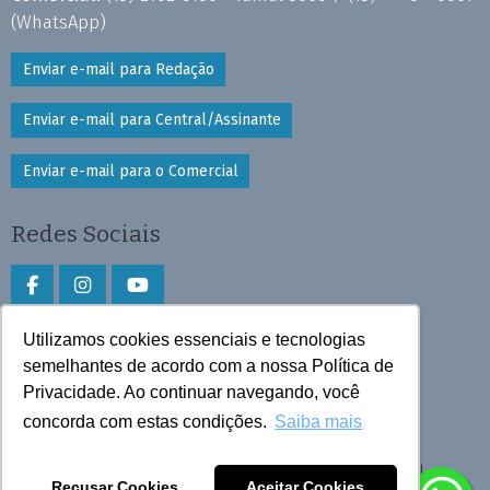
(WhatsApp)
Enviar e-mail para Redação
Enviar e-mail para Central/Assinante
Enviar e-mail para o Comercial
Redes Sociais
Utilizamos cookies essenciais e tecnologias
Faça download do aplicativo
semelhantes de acordo com a nossa Política de
Privacidade. Ao continuar navegando, você
Play Store e App Store
concorda com estas condições.
Saiba mais
Todos os direitos reservados © 2026 Cruzeiro do Sul
Recusar Cookies
Aceitar Cookies