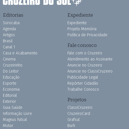
Editorias
Expediente
Sorocaba
Expediente
Agenda
Projeto Memória
Artigos
Política de Privacidade
Brasil
Fale conosco
Canal 1
Casa e Acabamento
Fale com o Cruzeiro
Cinema
Atendimento ao Assinante
Cruzeirinho
Anuncie no Cruzeiro
Do Leitor
Anuncie no ClassiCruzeiro
Educação
Publicidade Legal
Esporte
Repórter Cidadão
Economia
Trabalhe Conosco
Editorial
Projetos
Exterior
Guia Saúde
ClassiCruzeiro
Informação Livre
CruzeiroCard
Magnus Futsal
Grafsul
Motor
Burh