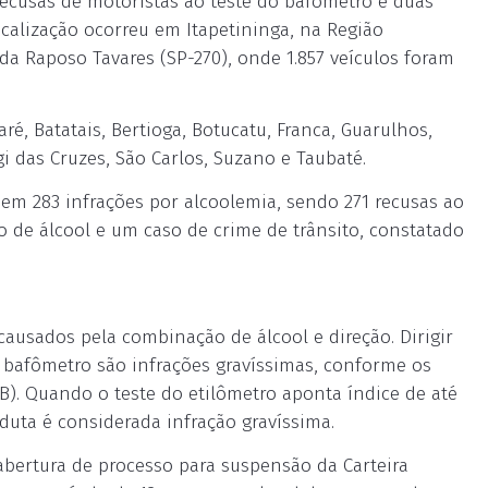
 recusas de motoristas ao teste do bafômetro e duas
iscalização ocorreu em Itapetininga, na Região
da Raposo Tavares (SP-270), onde 1.857 veículos foram
é, Batatais, Bertioga, Botucatu, Franca, Guarulhos,
ogi das Cruzes, São Carlos, Suzano e Taubaté.
o em 283 infrações por alcoolemia, sendo 271 recusas ao
o de álcool e um caso de crime de trânsito, constatado
causados pela combinação de álcool e direção. Dirigir
do bafômetro são infrações gravíssimas, conforme os
CTB). Quando o teste do etilômetro aponta índice de até
nduta é considerada infração gravíssima.
abertura de processo para suspensão da Carteira