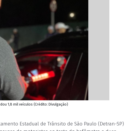
ou 1,8 mil veículos (Crédito: Divulgação)
amento Estadual de Trânsito de São Paulo (Detran-SP)