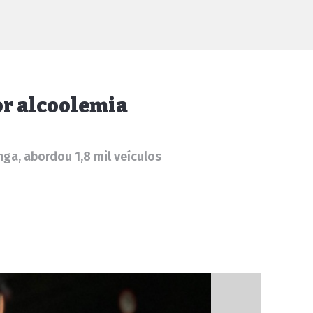
or alcoolemia
ga, abordou 1,8 mil veículos