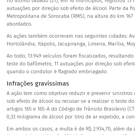
no último sábado (21), em 16 municípios, registrou 13
autuações por direção sob efeito de álcool. Parte da f
Metropolitana de Sorocaba (RMS), na altura do km 167 
abordados.
As ações também ocorreram nas seguintes cidades: Avar
Hortolândia, Itápolis, Jacupiranga, Limeira, Marília, M
Ao todo, 13.949 veículos foram fiscalizados, resultand
teste do bafômetro, 11 autuações por direção sob efeit
quando o condutor é flagrado embriagado.
Infrações gravíssimas
A ação tem como objetivo reduzir e prevenir sinistros 
sob efeito de álcool ou recusar-se a realizar o teste 
artigos 165 e 165-A do Código de Trânsito Brasileiro (
0,33 miligrama de álcool por litro de ar expelido, a co
Em ambos os casos, a multa é de R$ 2.934,70, além da 