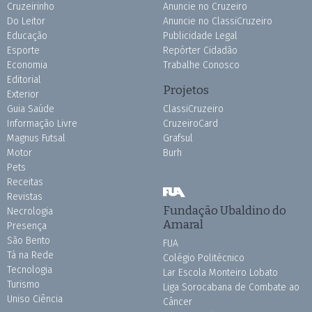
Cruzeirinho
Anuncie no Cruzeiro
Do Leitor
Anuncie no ClassiCruzeiro
Educação
Publicidade Legal
Esporte
Repórter Cidadão
Economia
Trabalhe Conosco
Editorial
Projetos
Exterior
Guia Saúde
ClassiCruzeiro
Informação Livre
CruzeiroCard
Magnus Futsal
Grafsul
Motor
Burh
Pets
Receitas
Revistas
Fundação Ubaldino do
Necrologia
Amaral
Presença
São Bento
FUA
Tá na Rede
Colégio Politécnico
Tecnologia
Lar Escola Monteiro Lobato
Turismo
Liga Sorocabana de Combate ao
Uniso Ciência
Câncer