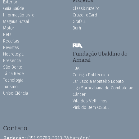
Exterior
Guia Saúde
ClassiCruzeiro
Informação Livre
CruzeiroCard
Magnus Futsal
Grafsul
Motor
Burh
Pets
Receitas
Revistas
Fundação Ubaldino do
Necrologia
Amaral
Presença
São Bento
FUA
Tá na Rede
Colégio Politécnico
Tecnologia
Lar Escola Monteiro Lobato
Turismo
Liga Sorocabana de Combate ao
Uniso Ciência
Câncer
Vila dos Velhinhos
Pink do Bem OSSEL
Contato
Redação:
(15) 99789-3913
(WhatsApp)