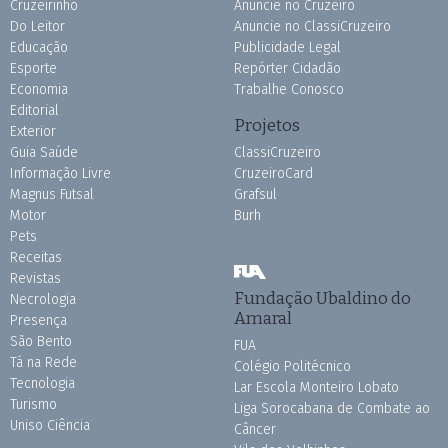
Cruzeirinho
Anuncie no Cruzeiro
Do Leitor
Anuncie no ClassiCruzeiro
Educação
Publicidade Legal
Esporte
Repórter Cidadão
Economia
Trabalhe Conosco
Editorial
Projetos
Exterior
Guia Saúde
ClassiCruzeiro
Informação Livre
CruzeiroCard
Magnus Futsal
Grafsul
Motor
Burh
Pets
Receitas
Revistas
Fundação Ubaldino do
Necrologia
Amaral
Presença
São Bento
FUA
Tá na Rede
Colégio Politécnico
Tecnologia
Lar Escola Monteiro Lobato
Turismo
Liga Sorocabana de Combate ao
Uniso Ciência
Câncer