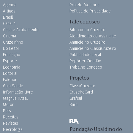
Agenda
Projeto Memória
Artigos
Política de Privacidade
Brasil
Fale conosco
Canal 1
Casa e Acabamento
Fale com o Cruzeiro
Cinema
Atendimento ao Assinante
Cruzeirinho
Anuncie no Cruzeiro
Do Leitor
Anuncie no ClassiCruzeiro
Educação
Publicidade Legal
Esporte
Repórter Cidadão
Economia
Trabalhe Conosco
Editorial
Projetos
Exterior
Guia Saúde
ClassiCruzeiro
Informação Livre
CruzeiroCard
Magnus Futsal
Grafsul
Motor
Burh
Pets
Receitas
Revistas
Fundação Ubaldino do
Necrologia