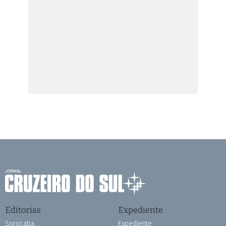
Editorias
Expediente
Sorocaba
Expediente