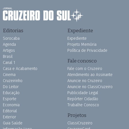
Editorias
Expediente
Sorocaba
Expediente
Agenda
Projeto Memória
Artigos
Política de Privacidade
Brasil
Fale conosco
Canal 1
Casa e Acabamento
Fale com o Cruzeiro
Cinema
Atendimento ao Assinante
Cruzeirinho
Anuncie no Cruzeiro
Do Leitor
Anuncie no ClassiCruzeiro
Educação
Publicidade Legal
Esporte
Repórter Cidadão
Economia
Trabalhe Conosco
Editorial
Projetos
Exterior
Guia Saúde
ClassiCruzeiro