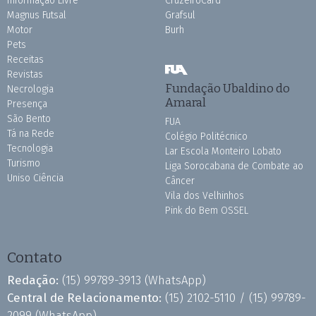
Informação Livre
CruzeiroCard
Magnus Futsal
Grafsul
Motor
Burh
Pets
Receitas
Revistas
Fundação Ubaldino do
Necrologia
Amaral
Presença
São Bento
FUA
Tá na Rede
Colégio Politécnico
Tecnologia
Lar Escola Monteiro Lobato
Turismo
Liga Sorocabana de Combate ao
Uniso Ciência
Câncer
Vila dos Velhinhos
Pink do Bem OSSEL
Contato
Redação:
(15) 99789-3913
(WhatsApp)
Central de Relacionamento:
(15) 2102-5110 /
(15) 99789-
2099
(WhatsApp)