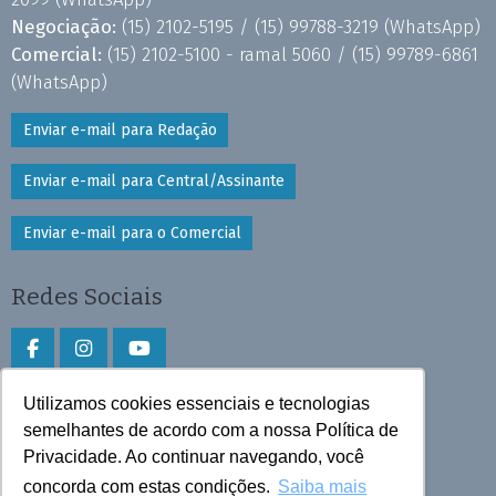
Negociação:
(15) 2102-5195 /
(15) 99788-3219
(WhatsApp)
Comercial:
(15) 2102-5100 - ramal 5060 /
(15) 99789-6861
(WhatsApp)
Enviar e-mail para Redação
Enviar e-mail para Central/Assinante
Enviar e-mail para o Comercial
Redes Sociais
Utilizamos cookies essenciais e tecnologias
Faça download do aplicativo
semelhantes de acordo com a nossa Política de
Privacidade. Ao continuar navegando, você
Play Store e App Store
concorda com estas condições.
Saiba mais