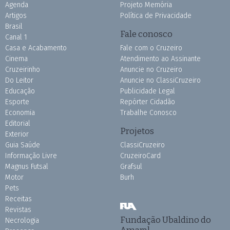
Agenda
Projeto Memória
Artigos
Política de Privacidade
Brasil
Fale conosco
Canal 1
Casa e Acabamento
Fale com o Cruzeiro
Cinema
Atendimento ao Assinante
Cruzeirinho
Anuncie no Cruzeiro
Do Leitor
Anuncie no ClassiCruzeiro
Educação
Publicidade Legal
Esporte
Repórter Cidadão
Economia
Trabalhe Conosco
Editorial
Projetos
Exterior
Guia Saúde
ClassiCruzeiro
Informação Livre
CruzeiroCard
Magnus Futsal
Grafsul
Motor
Burh
Pets
Receitas
Revistas
Fundação Ubaldino do
Necrologia