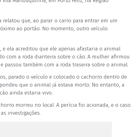
o Vila Manduquinha, em Porto Feliz, na Região
relatou que, ao parar o carro para entrar em um
róximo ao portão. No momento, outro veículo
 e ela acreditou que ele apenas afastaria o animal
ado com a roda dianteira sobre o cão. A mulher afirmou
u e passou também com a roda traseira sobre o animal.
os, parado o veículo e colocado o cachorro dentro de
spondeu que o animal já estava morto. No entanto, a
cão ainda estaria vivo.
horro morreu no local. A perícia foi acionada, e o caso
 as investigações.