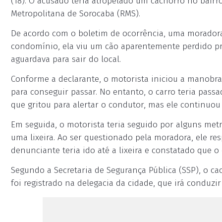
(18). O acusado teria atropelado um cachorro no bairr
Metropolitana de Sorocaba (RMS).
De acordo com o boletim de ocorrência, uma moradora 
condomínio, ela viu um cão aparentemente perdido p
aguardava para sair do local.
Conforme a declarante, o motorista iniciou a manobra,
para conseguir passar. No entanto, o carro teria pass
que gritou para alertar o condutor, mas ele continuo
Em seguida, o motorista teria seguido por alguns metr
uma lixeira. Ao ser questionado pela moradora, ele re
denunciante teria ido até a lixeira e constatado que o 
Segundo a Secretaria de Segurança Pública (SSP), o cac
foi registrado na delegacia da cidade, que irá conduzir