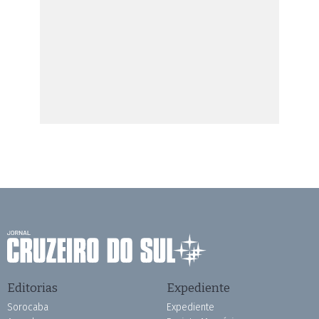
Editorias
Expediente
Sorocaba
Expediente