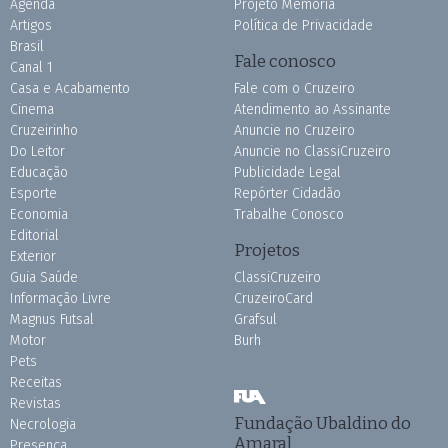
Agenda
Projeto Memória
Artigos
Política de Privacidade
Brasil
Fale conosco
Canal 1
Casa e Acabamento
Fale com o Cruzeiro
Cinema
Atendimento ao Assinante
Cruzeirinho
Anuncie no Cruzeiro
Do Leitor
Anuncie no ClassiCruzeiro
Educação
Publicidade Legal
Esporte
Repórter Cidadão
Economia
Trabalhe Conosco
Editorial
Projetos
Exterior
Guia Saúde
ClassiCruzeiro
Informação Livre
CruzeiroCard
Magnus Futsal
Grafsul
Motor
Burh
Pets
Receitas
Revistas
Fundação Ubaldino do
Necrologia
Amaral
Presença