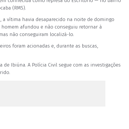
bém conhecida como represa do Escritório — no bairro
ocaba (RMS).
), a vítima havia desaparecido na noite de domingo
 o homem afundou e não conseguiu retornar à
 mas não conseguiram localizá-lo.
eiros foram acionadas e, durante as buscas,
 de Ibiúna. A Polícia Civil segue com as investigações
rido.