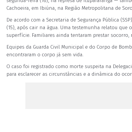
segunda-feira (16), na represa de Itupararanga — tam
Cachoeira, em Ibiúna, na Região Metropolitana de Sor
De acordo com a Secretaria de Segurança Pública (SSP
(15), após cair na água. Uma testemunha relatou que
superfície. Familiares ainda tentaram prestar socorro,
Equipes da Guarda Civil Municipal e do Corpo de Bomb
encontraram o corpo já sem vida.
O caso foi registrado como morte suspeita na Delegacia
para esclarecer as circunstâncias e a dinâmica do ocor