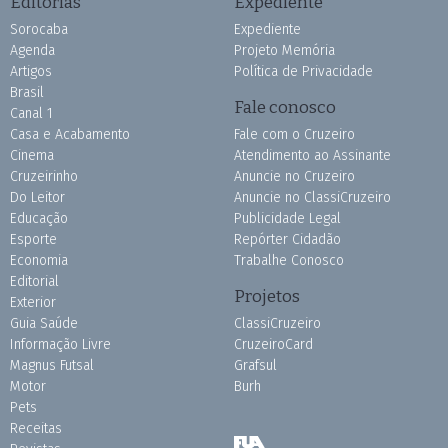
Editorias
Expediente
Sorocaba
Expediente
Agenda
Projeto Memória
Artigos
Política de Privacidade
Brasil
Fale conosco
Canal 1
Casa e Acabamento
Fale com o Cruzeiro
Cinema
Atendimento ao Assinante
Cruzeirinho
Anuncie no Cruzeiro
Do Leitor
Anuncie no ClassiCruzeiro
Educação
Publicidade Legal
Esporte
Repórter Cidadão
Economia
Trabalhe Conosco
Editorial
Projetos
Exterior
Guia Saúde
ClassiCruzeiro
Informação Livre
CruzeiroCard
Magnus Futsal
Grafsul
Motor
Burh
Pets
Receitas