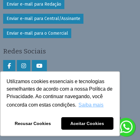
Enviar e-mail para Redação
Enviar e-mail para Central/Assinante
Enviar e-mail para o Comercial
Redes Sociais
Utilizamos cookies essenciais e tecnologias
Faça download do aplicativo
semelhantes de acordo com a nossa Política de
Privacidade. Ao continuar navegando, você
Play Store e App Store
concorda com estas condições.
Saiba mais
Todos os direitos reservados © 2026 Cruzeiro do Sul
Recusar Cookies
Aceitar Cookies