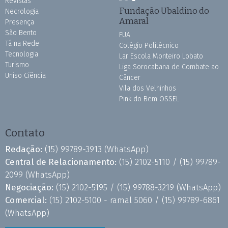
Revistas
Fundação Ubaldino do
Necrologia
Amaral
Presença
São Bento
FUA
Tá na Rede
Colégio Politécnico
Tecnologia
Lar Escola Monteiro Lobato
Turismo
Liga Sorocabana de Combate ao
Uniso Ciência
Câncer
Vila dos Velhinhos
Pink do Bem OSSEL
Contato
Redação:
(15) 99789-3913
(WhatsApp)
Central de Relacionamento:
(15) 2102-5110 /
(15) 99789-
2099
(WhatsApp)
Negociação:
(15) 2102-5195 /
(15) 99788-3219
(WhatsApp)
Comercial:
(15) 2102-5100 - ramal 5060 /
(15) 99789-6861
(WhatsApp)