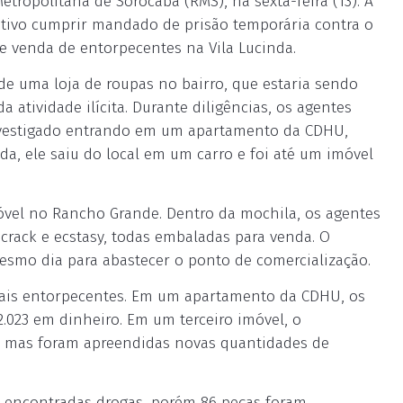
tropolitana de Sorocaba (RMS), na sexta-feira (13). A
tivo cumprir mandado de prisão temporária contra o
 venda de entorpecentes na Vila Lucinda.
 de uma loja de roupas no bairro, que estaria sendo
 atividade ilícita. Durante diligências, os agentes
nvestigado entrando em um apartamento da CDHU,
, ele saiu do local em um carro e foi até um imóvel
vel no Rancho Grande. Dentro da mochila, os agentes
 crack e ecstasy, todas embaladas para venda. O
esmo dia para abastecer o ponto de comercialização.
ais entorpecentes. Em um apartamento da CDHU, os
.023 em dinheiro. Em um terceiro imóvel, o
s, mas foram apreendidas novas quantidades de
m encontradas drogas, porém 86 peças foram