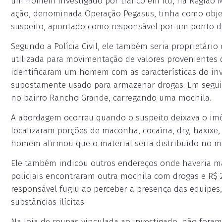
um homem investigado por tráfico em Itu, na Região Me
ação, denominada Operação Pegasus, tinha como obje
suspeito, apontado como responsável por um ponto de
Segundo a Polícia Civil, ele também seria proprietário
utilizada para movimentação de valores provenientes da
identificaram um homem com as características do i
supostamente usado para armazenar drogas. Em seguida
no bairro Rancho Grande, carregando uma mochila.
A abordagem ocorreu quando o suspeito deixava o imó
localizaram porções de maconha, cocaína, dry, haxixe,
homem afirmou que o material seria distribuído no m
Ele também indicou outros endereços onde haveria m
policiais encontraram outra mochila com drogas e R$ 2
responsável fugiu ao perceber a presença das equipe
substâncias ilícitas.
Na loja de roupas vinculada ao investigado, não fora