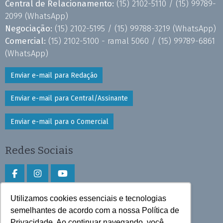
Central de Relacionamento:
(15) 2102-5110 /
(15) 99789-
2099
(WhatsApp)
Negociação:
(15) 2102-5195 /
(15) 99788-3219
(WhatsApp)
Comercial:
(15) 2102-5100 - ramal 5060 /
(15) 99789-6861
(WhatsApp)
Enviar e-mail para Redação
Enviar e-mail para Central/Assinante
Enviar e-mail para o Comercial
Redes Sociais
Utilizamos cookies essenciais e tecnologias
Faça download do aplicativo
semelhantes de acordo com a nossa Política de
Play Store e App Store
Privacidade. Ao continuar navegando, você