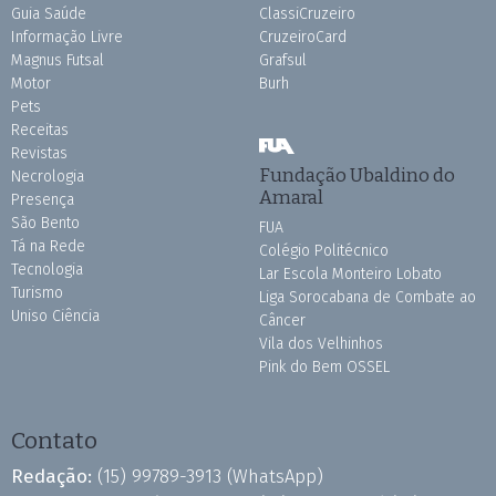
Guia Saúde
ClassiCruzeiro
Informação Livre
CruzeiroCard
Magnus Futsal
Grafsul
Motor
Burh
Pets
Receitas
Revistas
Fundação Ubaldino do
Necrologia
Amaral
Presença
São Bento
FUA
Tá na Rede
Colégio Politécnico
Tecnologia
Lar Escola Monteiro Lobato
Turismo
Liga Sorocabana de Combate ao
Uniso Ciência
Câncer
Vila dos Velhinhos
Pink do Bem OSSEL
Contato
Redação:
(15) 99789-3913
(WhatsApp)