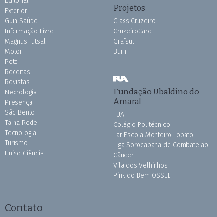
Editorial
Projetos
Exterior
Guia Saúde
ClassiCruzeiro
Informação Livre
CruzeiroCard
Magnus Futsal
Grafsul
Motor
Burh
Pets
Receitas
Revistas
Fundação Ubaldino do
Necrologia
Amaral
Presença
São Bento
FUA
Tá na Rede
Colégio Politécnico
Tecnologia
Lar Escola Monteiro Lobato
Turismo
Liga Sorocabana de Combate ao
Uniso Ciência
Câncer
Vila dos Velhinhos
Pink do Bem OSSEL
Contato