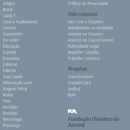
Artigos
Política de Privacidade
Brasil
Fale conosco
Canal 1
Casa e Acabamento
Fale com o Cruzeiro
Cinema
Atendimento ao Assinante
Cruzeirinho
Anuncie no Cruzeiro
Do Leitor
Anuncie no ClassiCruzeiro
Educação
Publicidade Legal
Esporte
Repórter Cidadão
Economia
Trabalhe Conosco
Editorial
Projetos
Exterior
Guia Saúde
ClassiCruzeiro
Informação Livre
CruzeiroCard
Magnus Futsal
Grafsul
Motor
Burh
Pets
Receitas
Revistas
Fundação Ubaldino do
Necrologia
Amaral
Presença