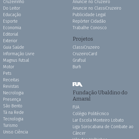
Cruzeirinho
Anuncie no Cruzeiro
Do Leitor
Anuncie no ClassiCruzeiro
Educação
Publicidade Legal
Esporte
Repórter Cidadão
Economia
Trabalhe Conosco
Editorial
Projetos
Exterior
Guia Saúde
ClassiCruzeiro
Informação Livre
CruzeiroCard
Magnus Futsal
Grafsul
Motor
Burh
Pets
Receitas
Revistas
Fundação Ubaldino do
Necrologia
Amaral
Presença
São Bento
FUA
Tá na Rede
Colégio Politécnico
Tecnologia
Lar Escola Monteiro Lobato
Turismo
Liga Sorocabana de Combate ao
Uniso Ciência
Câncer