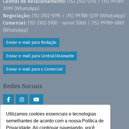
Central de Relacionamento:
(15) 2102-5110 /
(15) 99789-
2099
(WhatsApp)
Negociação:
(15) 2102-5195 /
(15) 99788-3219
(WhatsApp)
Comercial:
(15) 2102-5100 - ramal 5060 /
(15) 99789-6861
(WhatsApp)
Enviar e-mail para Redação
Enviar e-mail para Central/Assinante
Enviar e-mail para o Comercial
Redes Sociais
Utilizamos cookies essenciais e tecnologias
Faça download do aplicativo
semelhantes de acordo com a nossa Política de
Play Store e App Store
Privacidade. Ao continuar navegando, você