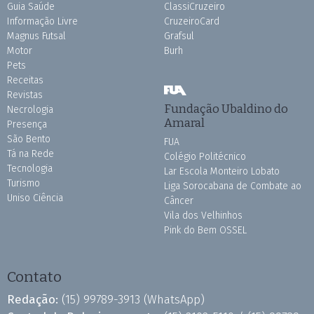
Guia Saúde
ClassiCruzeiro
Informação Livre
CruzeiroCard
Magnus Futsal
Grafsul
Motor
Burh
Pets
Receitas
Revistas
Fundação Ubaldino do
Necrologia
Amaral
Presença
São Bento
FUA
Tá na Rede
Colégio Politécnico
Tecnologia
Lar Escola Monteiro Lobato
Turismo
Liga Sorocabana de Combate ao
Uniso Ciência
Câncer
Vila dos Velhinhos
Pink do Bem OSSEL
Contato
Redação:
(15) 99789-3913
(WhatsApp)