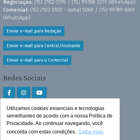
Negociação:
(15) 2102-5195 /
(15) 99788-3219
(WhatsApp)
Comercial:
(15) 2102-5100 - ramal 5060 /
(15) 99789-6861
(WhatsApp)
Enviar e-mail para Redação
Enviar e-mail para Central/Assinante
Enviar e-mail para o Comercial
Redes Sociais
Utilizamos cookies essenciais e tecnologias
Faça download do aplicativo
semelhantes de acordo com a nossa Política de
Privacidade. Ao continuar navegando, você
Play Store e App Store
concorda com estas condições.
Saiba mais