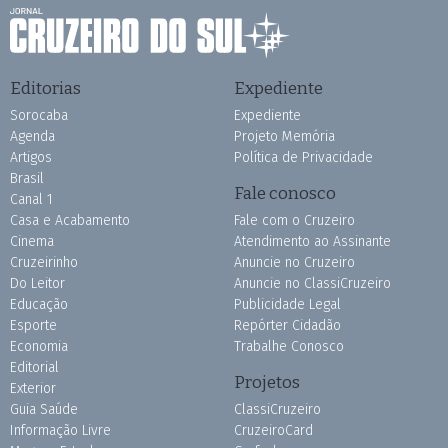
Editorias
Expediente
Sorocaba
Expediente
Agenda
Projeto Memória
Artigos
Política de Privacidade
Brasil
Fale conosco
Canal 1
Casa e Acabamento
Fale com o Cruzeiro
Cinema
Atendimento ao Assinante
Cruzeirinho
Anuncie no Cruzeiro
Do Leitor
Anuncie no ClassiCruzeiro
Educação
Publicidade Legal
Esporte
Repórter Cidadão
Economia
Trabalhe Conosco
Editorial
Projetos
Exterior
Guia Saúde
ClassiCruzeiro
Informação Livre
CruzeiroCard