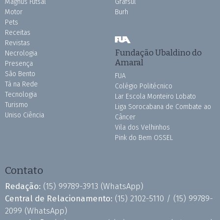
Magnus Futsal
Grafsul
Motor
Burh
Pets
Receitas
Revistas
Fundação Ubaldino do
Necrologia
Amaral
Presença
São Bento
FUA
Tá na Rede
Colégio Politécnico
Tecnologia
Lar Escola Monteiro Lobato
Turismo
Liga Sorocabana de Combate ao
Uniso Ciência
Câncer
Vila dos Velhinhos
Pink do Bem OSSEL
Contato
Redação:
(15) 99789-3913
(WhatsApp)
Central de Relacionamento:
(15) 2102-5110 /
(15) 99789-
2099
(WhatsApp)