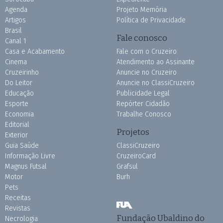
Agenda
Projeto Memória
Artigos
Política de Privacidade
Brasil
Fale conosco
Canal 1
Casa e Acabamento
Fale com o Cruzeiro
Cinema
Atendimento ao Assinante
Cruzeirinho
Anuncie no Cruzeiro
Do Leitor
Anuncie no ClassiCruzeiro
Educação
Publicidade Legal
Esporte
Repórter Cidadão
Economia
Trabalhe Conosco
Editorial
Projetos
Exterior
Guia Saúde
ClassiCruzeiro
Informação Livre
CruzeiroCard
Magnus Futsal
Grafsul
Motor
Burh
Pets
Receitas
Revistas
Fundação Ubaldino do
Necrologia