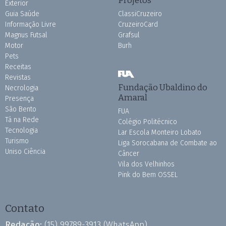
Projetos
Exterior
Guia Saúde
ClassiCruzeiro
Informação Livre
CruzeiroCard
Magnus Futsal
Grafsul
Motor
Burh
Pets
Receitas
Revistas
Fundação Ubaldino do
Necrologia
Amaral
Presença
São Bento
FUA
Tá na Rede
Colégio Politécnico
Tecnologia
Lar Escola Monteiro Lobato
Turismo
Liga Sorocabana de Combate ao
Uniso Ciência
Câncer
Vila dos Velhinhos
Pink do Bem OSSEL
Contato
Redação:
(15) 99789-3913
(WhatsApp)